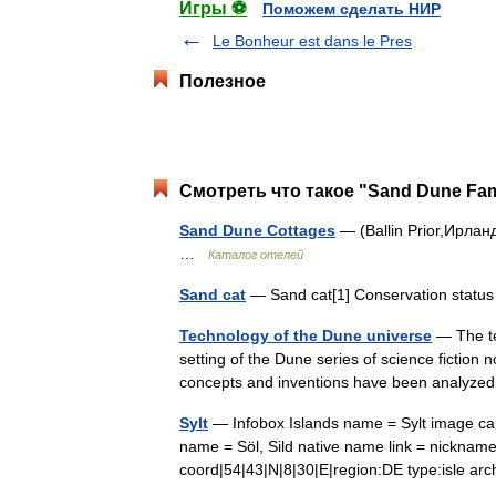
Игры ⚽
Поможем сделать НИР
Le Bonheur est dans le Pres
Полезное
Смотреть что такое "Sand Dune Fam
Sand Dune Cottages
— (Ballin Prior,Ирла
…
Каталог отелей
Sand cat
— Sand cat[1] Conservation stat
Technology of the Dune universe
— The tec
setting of the Dune series of science fiction 
concepts and inventions have been analyze
Sylt
— Infobox Islands name = Sylt image cap
name = Söl, Sild native name link = nicknam
coord|54|43|N|8|30|E|region:DE type:isle 