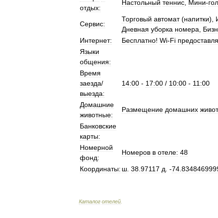
Настольный
теннис
,
Мини
-
го
отдых:
Торговый
автомат
(
напитки
),
Сервис:
Дневная
уборка
номера
,
Бизн
Интернет:
Бесплатно
!
Wi
-
Fi
предоставля
Языки
общения:
Время
заезда
/
14:00
-
17:00
/
10:00
-
11:00
выезда:
Домашние
Размещение
домашних
живо
животные:
Банковские
карты:
Номерной
Номеров
в
отеле:
48
фонд:
Координаты:
ш
.
38
.
97117
д
. -
74
.
834846999
Каталог
отелей
.