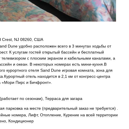
d
Crest
,
NJ
08260
,
США
and
Dune
удобно
расположен
всего
в
3
минутах
ходьбы
от
рест
.
К
услугам
гостей
открытый
бассейн
и
бесплатный
т
телевизором
с
плоским
экраном
и
кабельными
каналами
,
а
ассейн
и
океан
.
В
некоторых
номерах
есть
мини
-
кухня
.
В
ого
курортного
отеля
Sand
Dune
игровая
комната
,
зона
для
ка
.
Курортный
отель
находится
в
2
,
1
км
от
конгресс
-
центра
а
«
Мори
Пирс
и
Бичфронт
».
(
работает
по
сезонам
),
Терраса
для
загара
ная
парковка
на
месте
(
предварительный
заказ
не
требуется
) .
ейные
номера
,
Лифт
,
Отопление
,
Курение
на
всей
территории
ено
,
Кондиционер