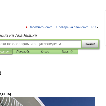
Запомнить сайт
Словарь на свой сайт
RU
едии на Академике
Найти!
ования
Переводы
Книги
Игры ⚽
t
t
,
США
)