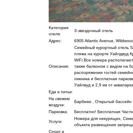
Категория
3
-
звездочный
отель
отеля:
Адрес:
6905
Atlantic
Avenue
,
Wildwoo
Семейный
курортный
отель
S
пляжа
на
курорте
Уайлдвуд
К
WiFi
.
Все
номера
располагаю
Описание:
также
балконом
с
видом
на
б
распоряжении
гостей
семейн
пикника
и
бесплатная
парков
Уайлвуд
и
2
,
9
км
от
аквапарк
Еда
и
питье:
На
свежем
Барбекю
,
Открытый
бассейн
воздухе:
Парковка:
Бесплатно
!
Бесплатная
Част
Номера
для
некурящих
,
Сем
Услуги:
объекта
размещения
запрещ
Спорт
и