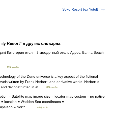
Soko Resort (ex Yotel)
ily Resort" в других словарях:
ндия) Категория отеля: 3 звездочный отель Адрес: Banna Beach
us …
Wikipedia
hnology of the Dune universe is a key aspect of the fictional
novels written by Frank Herbert, and derivative works. Herbert s
d and deconstructed in at …
Wikipedia
tion = Satellite map image size = locator map custom = no native
e = location = Wadden Sea coordinates =
archipelago = North… …
Wikipedia