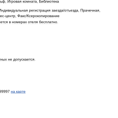
льф
,
Игровая
комната
,
Библиотека
Индивидуальная
регистрация
заезда
/
отъезда
,
Прачечная
,
ес
-
центр
,
Факс
/
Ксерокопирование
ется
в
номерах
отеля
бесплатно
.
тных
не
допускается
.
99997
на
карте